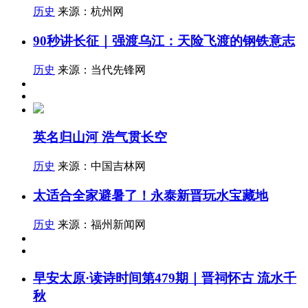
历史
来源：杭州网
90秒讲长征｜强渡乌江：天险飞渡的钢铁意志
历史
来源：当代先锋网
英名归山河 浩气贯长空
历史
来源：中国吉林网
太适合全家避暑了！永泰新晋玩水宝藏地
历史
来源：福州新闻网
早安太原·读诗时间第479期｜晋祠怀古 流水千
秋