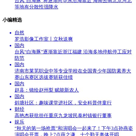
台风“白海豚”将逐渐向华东沿海靠近 海南云南北京河北
等地有分散性强降水
小编精选
自然
罗浩影像工作室丨立秋送爽
国内
台风“白海豚”逐渐靠近浙江福建 沿海多地停航停工应对
防范
国内
济南市莱芜职业中等专业学校在全国青少年国防素养大
赛山东赛区选拔赛斩获佳绩
国内
赵县：镜绘赵州梨 赋能新农人
国内
斜塘社区：趣味课堂进社区，安全科普伴童行
财经
高艳杰获批担任重庆九龙坡民泰村镇银行董事
娱乐
“秋天的第一场抢票”和演唱会一起来了！下午3点孙燕姿
演唱会开票，晚上7点薛之谦、十个勤天奥体开唱