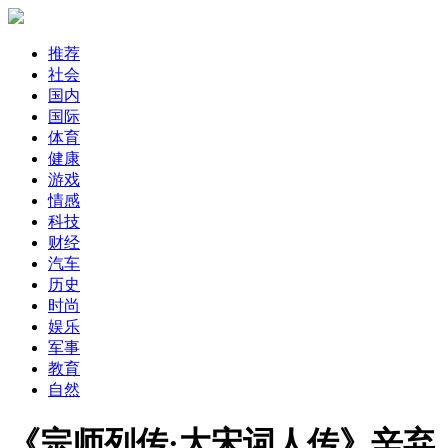
推荐
社会
国内
国际
体育
健康
游戏
情感
科技
财经
汽车
历史
时尚
娱乐
军事
教育
自然
《宗师列传·大宋词人传》辛弃