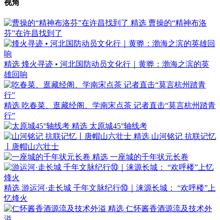
视角
精选
曹操的“精神布洛
芬”在许昌找到了
精选
烽火寻迹 • 河北国防动员文化行｜黄骅：渤海之滨的英
雄回响
精选
吃春菜、逛藏经阁、学南宋点茶 记者直击“莫言杭州踏青
行”
精选
太原城45°轴线考
精选
山河铭记 抗联记忆
丨唐帽山六壮士
精选
一座城的千年状元长卷
精选
游运河·走长城 千年文脉纪行⑩｜涞源长城： “欢呼楼”上
忆烽火
精选
仁怀酱香酒源流及技术外
溢