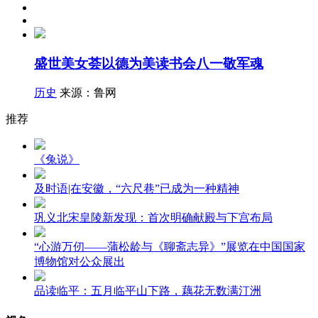
盛世美女荟以德为美读书会八一敬军魂
历史
来源：鲁网
推荐
《兔说》
及时语|在安徽，“六尺巷”已成为一种精神
巩义北宋皇陵新发现：首次明确献殿与下宫布局
“心游万仞——蒲松龄与《聊斋志异》”展览在中国国家
博物馆对公众展出
品读临平：五月临平山下路，藕花无数满汀洲