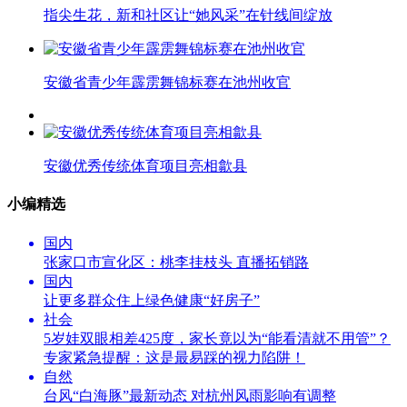
指尖生花，新和社区让“她风采”在针线间绽放
安徽省青少年霹雳舞锦标赛在池州收官
安徽优秀传统体育项目亮相歙县
小编精选
国内
张家口市宣化区：桃李挂枝头 直播拓销路
国内
让更多群众住上绿色健康“好房子”
社会
5岁娃双眼相差425度，家长竟以为“能看清就不用管”？
专家紧急提醒：这是最易踩的视力陷阱！
自然
台风“白海豚”最新动态 对杭州风雨影响有调整