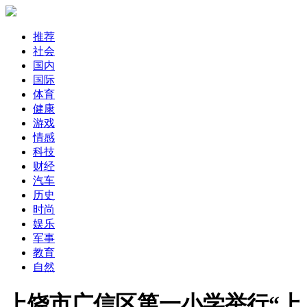
推荐
社会
国内
国际
体育
健康
游戏
情感
科技
财经
汽车
历史
时尚
娱乐
军事
教育
自然
上饶市广信区第一小学举行“上