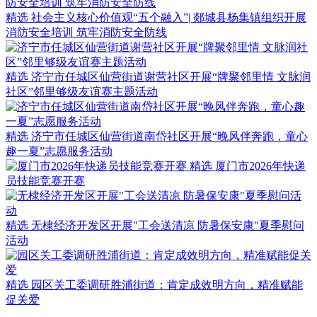
精选
社会主义核心价值观“五个融入”| 郯城县杨集镇组织开展
消防安全培训 筑牢消防安全防线
精选
济宁市任城区仙营街道谢营社区开展“牌聚邻里情 文脉润
社区”邻里够级友谊赛主题活动
精选
济宁市任城区仙营街道南岱社区开展“晚风伴奔跑，童心
趣一夏”志愿服务活动
精选
厦门市2026年快递
员技能竞赛开赛
精选
无棣经济开发区开展"工会送清凉 防暑保安康"夏季慰问
活动
精选
园区关工委调研胜浦街道：肯定成效明方向，精准赋能
促关爱