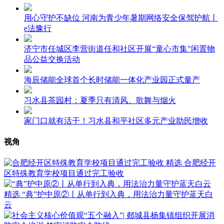
用心守护不缺位 河南为青少年暑期网络安全保驾护航丨
e法豫行
济宁市任城区李营街道任和社区开展“童心市集”闲置物
品公益交换活动
海辰储能全球首个长时储能一体化产业园正式量产
习水县茶园村：夏季只有清风、歌舞与烟火
家门口就有活干！习水县和平社区多元产业助民增收
视角
精选
合肥经开
区特殊教育学校项目通过完工验收
精选
“典”护中原②‌丨从单行到入典，用法治力量守护蓝天白
云