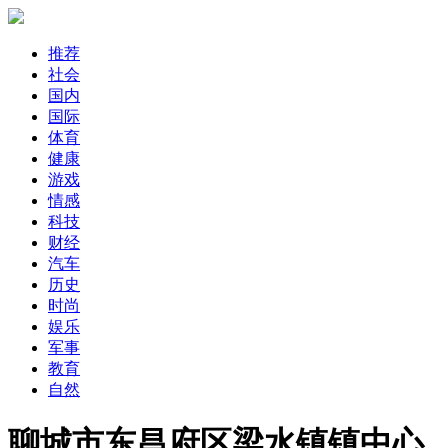
推荐
社会
国内
国际
体育
健康
游戏
情感
科技
财经
汽车
历史
时尚
娱乐
军事
教育
自然
聊城市东昌府区梁水镇镇中心