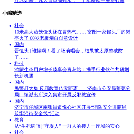
江苏如皋：凡人善举满雉水，二十年耕耘一座爱心城
小编精选
社会
10米高大蒸笼馒头还在冒热气…… 富阳一家馒头厂的岗
亭火了 60岁老板亲自创意设计
国内
晋镜头 | 谁懂啊！看了场演唱会，结果被太原整破防
了……
科技
鸿蒙生态用户增长臻享会青岛站：携手行业伙伴共研增
长新机遇
国内
民警赶大集 反邪教宣传零距离——济南市公安局莱芜分
局口镇派出所深入集市开展反邪教宣传
国内
济宁市任城区南张街道悦心社区开展“消防安全进商铺
筑牢沿街安全线”活动
教育
从“生死牌”到“守堤人” 一群人的接力一座城的安心
社会