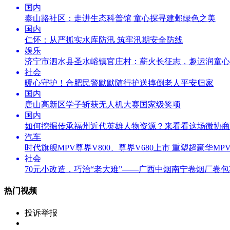
国内
泰山路社区：走进生态科普馆 童心探寻建邺绿色之美
国内
仁怀：从严抓实水库防汛 筑牢汛期安全防线
娱乐
济宁市泗水县圣水峪镇官庄村：薪火长征志，趣运润童心
社会
暖心守护！合肥民警默默随行护送摔倒老人平安归家
国内
唐山高新区学子斩获无人机大赛国家级奖项
国内
如何挖掘传承福州近代英雄人物资源？来看看这场微协商
汽车
时代旗舰MPV尊界V800、尊界V680上市 重塑超豪华MP
社会
70元小改造，巧治“老大难”——广西中烟南宁卷烟厂卷
热门视频
投诉举报