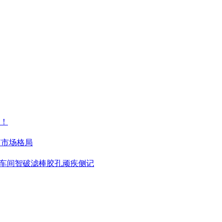
！
V市场格局
包车间智破滤棒胶孔顽疾侧记