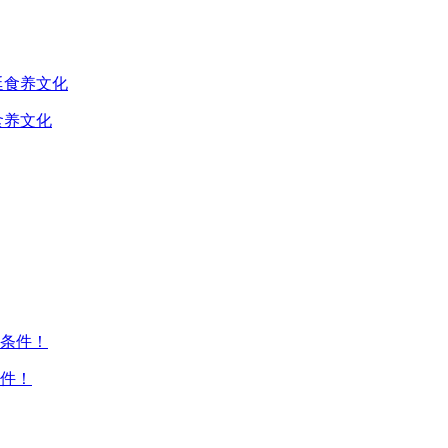
食养文化
件！