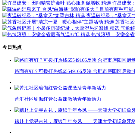
精选
许昌建安
精选
夜温破纪录，“桑拿天
精选
莲香社区
精选
气象解
精选
热辣滚烫！安徽全省
今日热点
路面有钉？可拨打热线65549166反映 合肥市庐阳区启动
菁汇社区瑜伽红管公益课激活青年新活力
踏赴上党寻古礼，赓续千年乡风 ——天津大学初识象牙