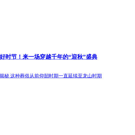
好时节！来一场穿越千年的“迎秋”盛典
揭秘 这种葬俗从前仰韶时期一直延续至龙山时期