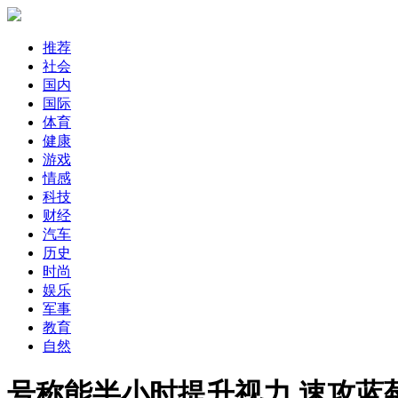
推荐
社会
国内
国际
体育
健康
游戏
情感
科技
财经
汽车
历史
时尚
娱乐
军事
教育
自然
号称能半小时提升视力 速攻蓝