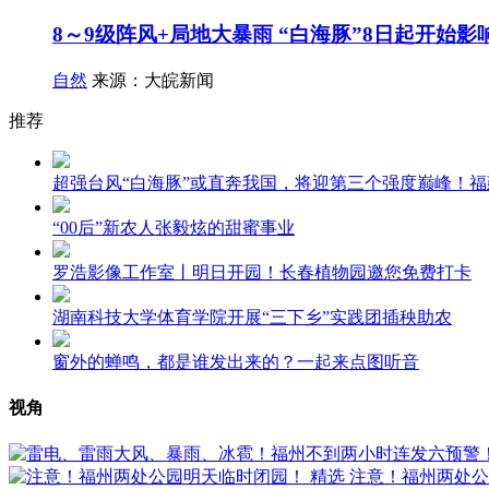
8～9级阵风+局地大暴雨 “白海豚”8日起开始影
自然
来源：大皖新闻
推荐
超强台风“白海豚”或直奔我国，将迎第三个强度巅峰！
“00后”新农人张毅炫的甜蜜事业
罗浩影像工作室丨明日开园！长春植物园邀您免费打卡
湖南科技大学体育学院开展“三下乡”实践团插秧助农
窗外的蝉鸣，都是谁发出来的？一起来点图听音
视角
精选
注意！福州两处公