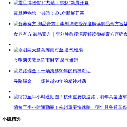
震旦博物馆 | “共适：赵赵”新展开幕
食养有方 御品膏方｜李刘坤教授深度解读御品膏方宫廷
今明两天鹭岛阵雨时至 暑气难消
寻路瑞金：一场跨越90年的精神对话
缩短至半小时通勤圈！杭州重要快速路，明年具备通车条
小编精选