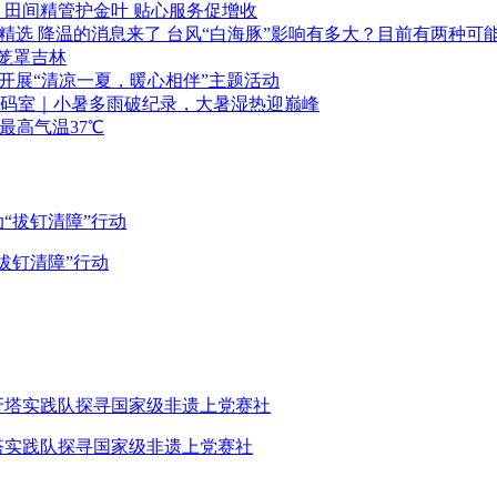
：田间精管护金叶 贴心服务促增收
精选
降温的消息来了 台风“白海豚”影响有多大？目前有两种可
”笼罩吉林
开展“清凉一夏，暖心相伴”主题活动
码室｜小暑多雨破纪录，大暑湿热迎巅峰
最高气温37℃
“拔钉清障”行动
塔实践队探寻国家级非遗上党赛社