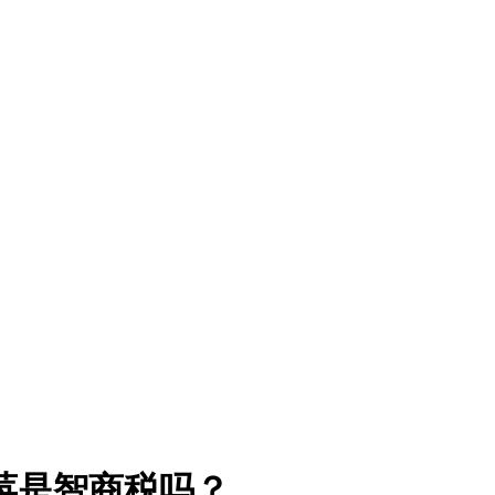
莓是智商税吗？