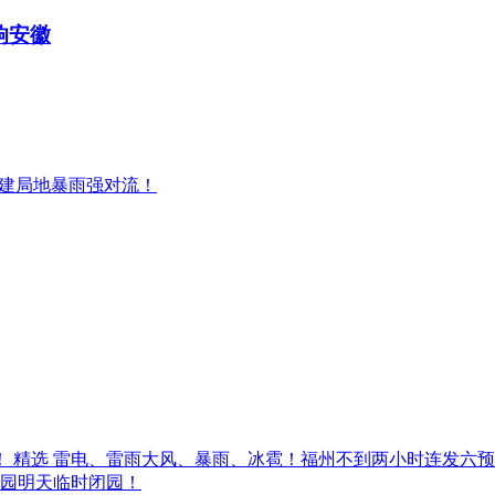
响安徽
福建局地暴雨强对流！
精选
雷电、雷雨大风、暴雨、冰雹！福州不到两小时连发六预
园明天临时闭园！