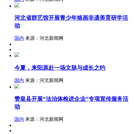
河北省群艺馆开展青少年烙画非遗美育研学活
动
国内
来源：河北新闻网
今夏，来阳原赴一场文脉与成长之约
国内
来源：河北新闻网
赞皇县开展“法治体检进企业”专项宣传服务活
动
国内
来源：河北新闻网