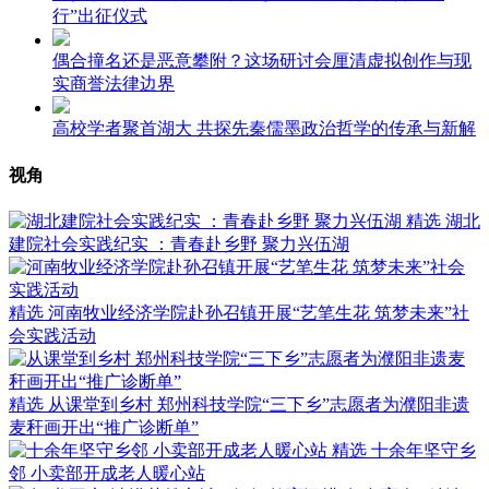
行”出征仪式
偶合撞名还是恶意攀附？这场研讨会厘清虚拟创作与现
实商誉法律边界
高校学者聚首湖大 共探先秦儒墨政治哲学的传承与新解
视角
精选
湖北
建院社会实践纪实 ：青春赴乡野 聚力兴伍湖
精选
河南牧业经济学院赴孙召镇开展“艺笔生花 筑梦未来”社
会实践活动
精选
从课堂到乡村 郑州科技学院“三下乡”志愿者为濮阳非遗
麦秆画开出“推广诊断单”
精选
十余年坚守乡
邻 小卖部开成老人暖心站