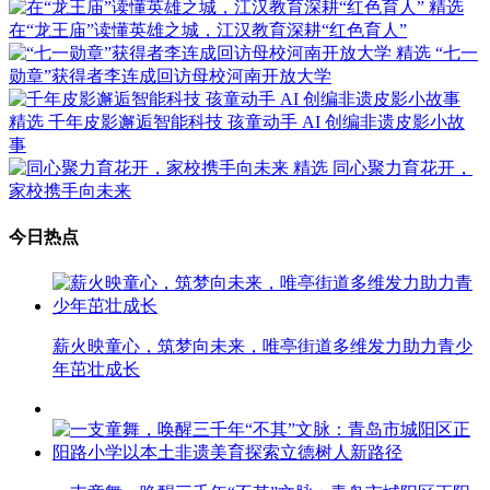
精选
在“龙王庙”读懂英雄之城，江汉教育深耕“红色育人”
精选
“七一
勋章”获得者李连成回访母校河南开放大学
精选
千年皮影邂逅智能科技 孩童动手 AI 创编非遗皮影小故
事
精选
同心聚力育花开，
家校携手向未来
今日热点
薪火映童心，筑梦向未来，唯亭街道多维发力助力青少
年茁壮成长