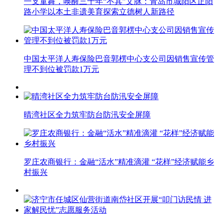
一支童舞，唤醒三千年“不其”文脉：青岛市城阳区正阳
路小学以本土非遗美育探索立德树人新路径
中国太平洋人寿保险巴音郭楞中心支公司因销售宣传管
理不到位被罚款1万元
晴湾社区全力筑牢防台防汛安全屏障
罗庄农商银行：金融“活水”精准滴灌 “花样”经济赋能乡
村振兴