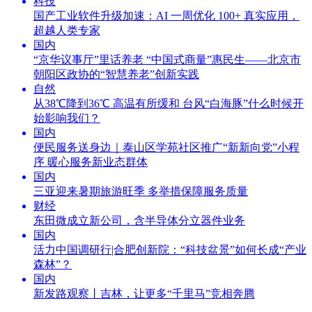
科技
国产工业软件升级加速：AI 一周优化 100+ 真实应用，
超越人类专家
国内
“京华议事厅”里话养老 “中国式商量”惠民生——北京市
朝阳区政协的“智慧养老”创新实践
自然
从38℃降到36℃ 高温有所缓和 台风“白海豚”什么时候开
始影响我们？
国内
便民服务送身边｜泰山区学苑社区推广“新新向党”小程
序 暖心服务新业态群体
国内
三亚迎来暑期旅游旺季 多举措保障服务质量
财经
东田微成立新公司，含半导体分立器件业务
国内
活力中国调研行|合肥创新院：“科技盆景”如何长成“产业
森林”？
国内
新发路观察丨吉林，让更多“千里马”竞相奔腾