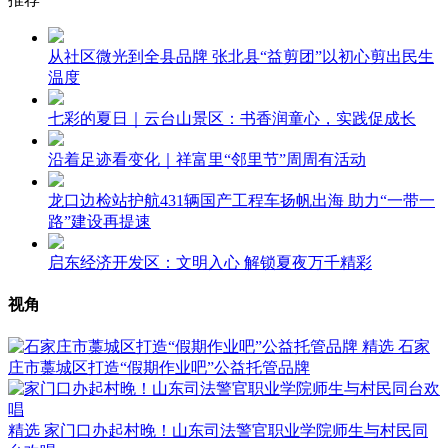
从社区微光到全县品牌 张北县“益剪团”以初心剪出民生
温度
七彩的夏日｜云台山景区：书香润童心，实践促成长
沿着足迹看变化｜祥富里“邻里节”周周有活动
龙口边检站护航431辆国产工程车扬帆出海 助力“一带一
路”建设再提速
启东经济开发区：文明入心 解锁夏夜万千精彩
视角
精选
石家
庄市藁城区打造“假期作业吧”公益托管品牌
精选
家门口办起村晚！山东司法警官职业学院师生与村民同