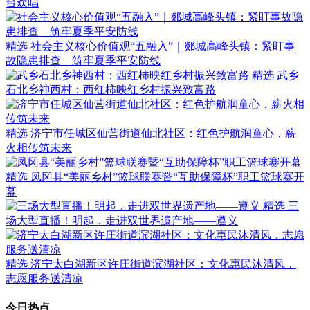
台欢唱
精选
社会主义核心价值观“五融入”｜郯城高峰头镇：紧盯事
故隐患排查 筑牢夏季平安防线
精选
武乡
石北乡神西村：西红柿映红乡村振兴致富路
精选
济宁市任城区仙营街道仙北社区：红色护航润童心，薪
火相传筑未来
精选
凤冈县“美丽乡村”篮球联赛暨“互助保障杯”职工篮球赛开
幕
精选
三
场大型直播！明起，走进双世界遗产地——遵义
精选
济宁太白湖新区许庄街道滨湖社区：文化惠民沐清风，
志愿服务送清凉
今日热点