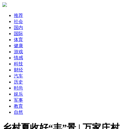
推荐
社会
国内
国际
体育
健康
游戏
情感
科技
财经
汽车
历史
时尚
娱乐
军事
教育
自然
乡村夏收好“丰”景 | 万家庄村