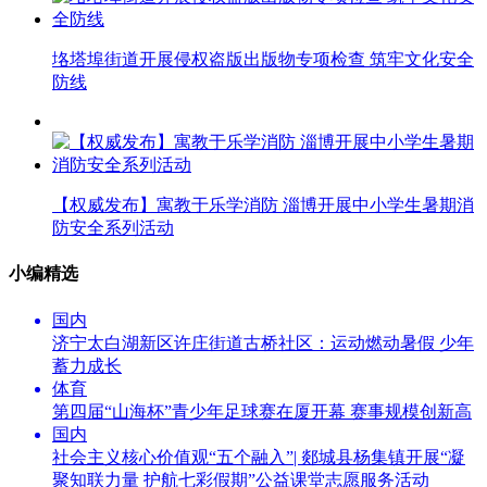
垎塔埠街道开展侵权盗版出版物专项检查 筑牢文化安全
防线
【权威发布】寓教于乐学消防 淄博开展中小学生暑期消
防安全系列活动
小编精选
国内
济宁太白湖新区许庄街道古桥社区：运动燃动暑假 少年
蓄力成长
体育
第四届“山海杯”青少年足球赛在厦开幕 赛事规模创新高
国内
社会主义核心价值观“五个融入”| 郯城县杨集镇开展“凝
聚知联力量 护航七彩假期”公益课堂志愿服务活动