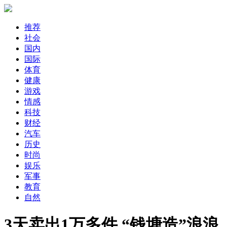
推荐
社会
国内
国际
体育
健康
游戏
情感
科技
财经
汽车
历史
时尚
娱乐
军事
教育
自然
3天卖出1万多件 “钱塘造”浪浪