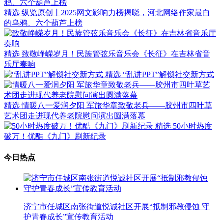
精选
纵览原创丨2025网文影响力榜揭晓，河北网络作家最白
的乌鸦、六个葫芦上榜
精选
致敬峥嵘岁月！民族管弦乐音乐会《长征》在吉林省音
乐厅奏响
精选
“乱讲PPT”解锁社交新方式
精选
情暖八一爱润夕阳 军旅华章致敬老兵——胶州市四叶草
艺术团走进现代养老院慰问演出圆满落幕
精选
50小时热度
破万！优酷《九门》刷新纪录
今日热点
济宁市任城区南张街道悦诚社区开展“抵制邪教侵蚀 守
护青春成长”宣传教育活动