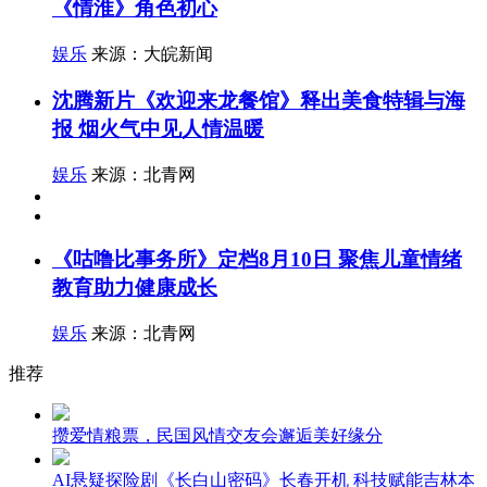
《情淮》角色初心
娱乐
来源：大皖新闻
沈腾新片《欢迎来龙餐馆》释出美食特辑与海
报 烟火气中见人情温暖
娱乐
来源：北青网
《咕噜比事务所》定档8月10日 聚焦儿童情绪
教育助力健康成长
娱乐
来源：北青网
推荐
攒爱情粮票，民国风情交友会邂逅美好缘分
AI悬疑探险剧《长白山密码》长春开机 科技赋能吉林本