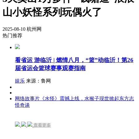
山小妖怪系列玩偶火了
2025-08-10
杭州网
热门推荐
看省运 游临沂 | 燃情八月，“篮”动临沂！第26
届省运会篮球赛事观赛指南
娱乐
来源：鲁网
网络故事片《水怪》震撼上线，水猴子现世掀起东方志
怪奇谈
查看更多