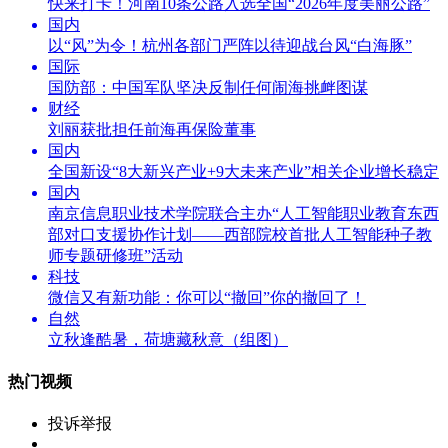
快来打卡！河南10条公路入选全国“2026年度美丽公路”
国内
以“风”为令！杭州各部门严阵以待迎战台风“白海豚”
国际
国防部：中国军队坚决反制任何闹海挑衅图谋
财经
刘丽获批担任前海再保险董事
国内
全国新设“8大新兴产业+9大未来产业”相关企业增长稳定
国内
南京信息职业技术学院联合主办“人工智能职业教育东西
部对口支援协作计划——西部院校首批人工智能种子教
师专题研修班”活动
科技
微信又有新功能：你可以“撤回”你的撤回了！
自然
立秋逢酷暑，荷塘藏秋意（组图）
热门视频
投诉举报