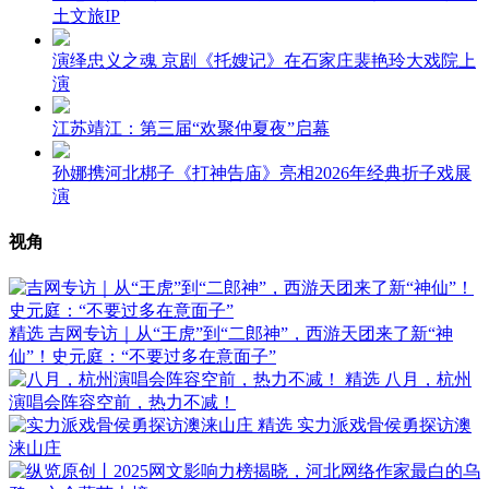
土文旅IP
演绎忠义之魂 京剧《托嫂记》在石家庄裴艳玲大戏院上
演
江苏靖江：第三届“欢聚仲夏夜”启幕
孙娜携河北梆子《打神告庙》亮相2026年经典折子戏展
演
视角
精选
吉网专访｜从“王虎”到“二郎神”，西游天团来了新“神
仙”！史元庭：“不要过多在意面子”
精选
八月，杭州
演唱会阵容空前，热力不减！
精选
实力派戏骨侯勇探访澳
涞山庄