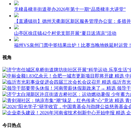
无棣县棣丰街道举办2026年第十一期“品质棣丰大讲堂”
【直通镇街】德州天衢新区新区服务管理办公室：多措并
山亭区徐庄镇42个村党支部开展“夏日送清凉”活动
福州VS泉州门票中签结果出炉！比赛当晚地铁延时运营
视角
精选
中
精选
临沂市光
精选
领导干
精选
青
精选
企
今日热点