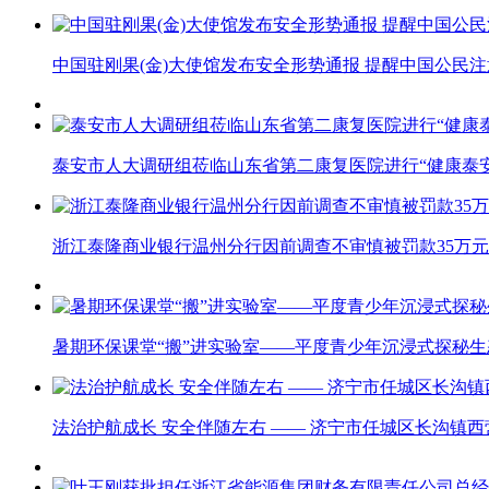
中国驻刚果(金)大使馆发布安全形势通报 提醒中国公民
泰安市人大调研组莅临山东省第二康复医院进行“健康泰
浙江泰隆商业银行温州分行因前调查不审慎被罚款35万元
暑期环保课堂“搬”进实验室——平度青少年沉浸式探秘
法治护航成长 安全伴随左右 —— 济宁市任城区长沟镇