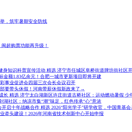
举，筑牢暑期安全防线
！闽超购票功能再升级！
精选
济宁市任城区阜桥街道牌坊街社区开
标金额1.83亿余元！合肥一城市更新项目即将开建
彩事业促进会四届三次会长会议召开
部要带头休假！河南带薪休假新政来了→
精选
济宁太白湖新区许庄街道古桥社区：运动燃动暑假 少
剑湖社区：纳凉市集“潮”味足，红色传承“心”意浓
精选
2026“阳光学子”研学收官，中国青
业牵头建设！2026年河南省技术创新中心开始申报