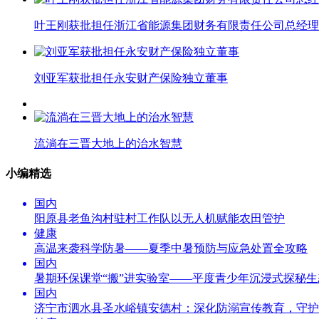
叶王刚获批担任浙江省能源集团财务有限责任公司总经理
刘亚军获批担任永安财产保险独立董事
流淌在三晋大地上的治水智慧
小编精选
国内
阳原县老鱼沟村驻村工作队以无人机赋能农田管护
健康
高温来袭科学防暑——夏季中暑预防与应急处置全攻略
国内
暑期环保课堂“搬”进实验室——平度青少年沉浸式探秘
国内
济宁市泗水县圣水峪镇安德村：深化防溺宣传教育，守护