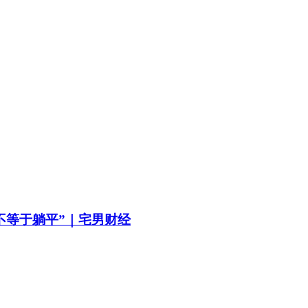
不等于躺平”｜宅男财经