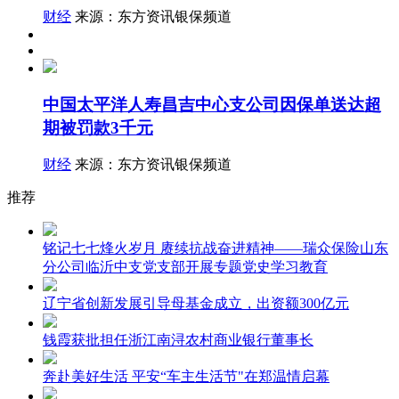
财经
来源：东方资讯银保频道
中国太平洋人寿昌吉中心支公司因保单送达超
期被罚款3千元
财经
来源：东方资讯银保频道
推荐
铭记七七烽火岁月 赓续抗战奋进精神——瑞众保险山东
分公司临沂中支党支部开展专题党史学习教育
辽宁省创新发展引导母基金成立，出资额300亿元
钱霞获批担任浙江南浔农村商业银行董事长
奔赴美好生活 平安“车主生活节"在郑温情启幕