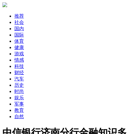
推荐
社会
国内
国际
体育
健康
游戏
情感
科技
财经
汽车
历史
时尚
娱乐
军事
教育
自然
中信银行济南分行金融知识多