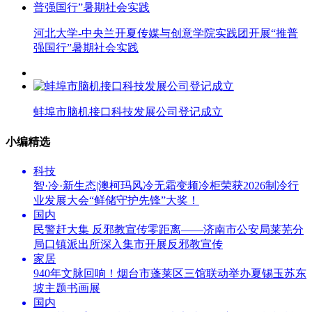
河北大学-中央兰开夏传媒与创意学院实践团开展“推普
强国行”暑期社会实践
蚌埠市脑机接口科技发展公司登记成立
小编精选
科技
智·冷·新生态|澳柯玛风冷无霜变频冷柜荣获2026制冷行
业发展大会“鲜储守护先锋”大奖！
国内
民警赶大集 反邪教宣传零距离——济南市公安局莱芜分
局口镇派出所深入集市开展反邪教宣传
家居
940年文脉回响！烟台市蓬莱区三馆联动举办夏锡玉苏东
坡主题书画展
国内