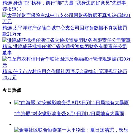
精选
身边“邮”榜样，前行“邮”力量|“我身边的好党员”先进事
迹报道①
精选
太平洋财产保险白城中心支公司因财务数据不真实被罚
款21万元
精选
洪晓成获批担任浙江省交通投资集团财务有限责任公司
董事
精选
任丘市农村信用合作联社因违反金融统计管理规定被罚
20万元
今日热点
“白海豚”对安徽影响变强 8月9日到12日局地有大暴雨