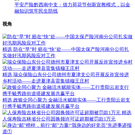
平安产险黔西南中支：借力荷花节创新宣教模式，以金
融知识筑牢民生防线
视角
精选
防在“早”时 赔在“快”处——中国太保产险河南分公司扎
实做好汛期风险应对工作
精选
瑞众保险山东分公司德州市夏津支公司开展反诈宣传进
乡村活动——走进夏津县雷集镇穆王庄村
精选
政银企同心聚力 金融活水赋能实体——工行贵阳云岩支
行携手毓秀路街道搭建发展共赢平台
精选
人保寿险吉林省分公司因换领许可证超期被罚款1万元