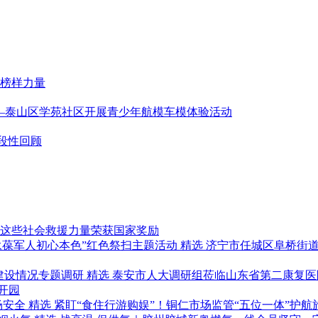
榜样力量
——泰山区学苑社区开展青少年航模车模体验活动
段性回顾
这些社会救援力量荣获国家奖励
精选
济宁市任城区阜桥街道
精选
泰安市人大调研组莅临山东省第二康复医
开园
精选
紧盯“食住行游购娱”！铜仁市场监管“五位一体”护航