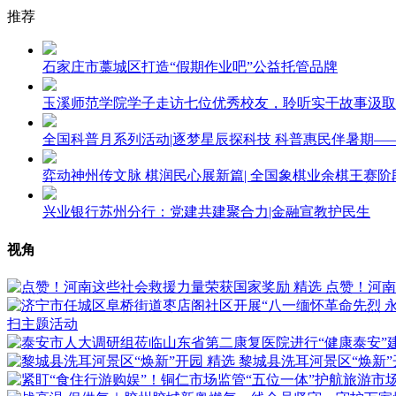
推荐
石家庄市藁城区打造“假期作业吧”公益托管品牌
玉溪师范学院学子走访七位优秀校友，聆听实干故事汲取
全国科普月系列活动|逐梦星辰探科技 科普惠民伴暑期
弈动神州传文脉 棋润民心展新篇| 全国象棋业余棋王赛阶
兴业银行苏州分行：党建共建聚合力|金融宣教护民生
视角
精选
点赞！河南
扫主题活动
精选
黎城县洗耳河景区“焕新”