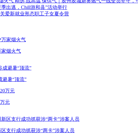
精选
战高温 保供气｜胶州胶城新奥燃气一线全员坚守，
“夏季出逃，Chill游和县”活动举行
关爱新就业形态职工子女夏令营
万家烟火气
成避暑“顶流”
0万元
区支行成功抓获涉“两卡”涉案人员