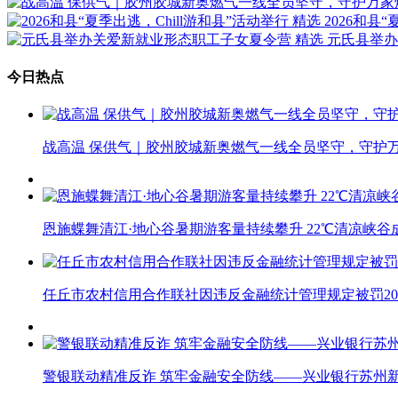
精选
2026和县
精选
元氏县举办
今日热点
战高温 保供气｜胶州胶城新奥燃气一线全员坚守，守护
恩施蝶舞清江·地心谷暑期游客量持续攀升 22℃清凉峡谷
任丘市农村信用合作联社因违反金融统计管理规定被罚2
警银联动精准反诈 筑牢金融安全防线——兴业银行苏州新