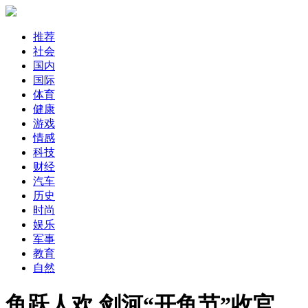
推荐
社会
国内
国际
体育
健康
游戏
情感
科技
财经
汽车
历史
时尚
娱乐
军事
教育
自然
鱼跃人欢 剑河“开鱼节”收官