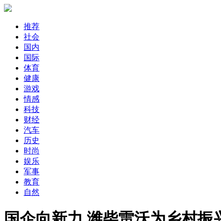
推荐
社会
国内
国际
体育
健康
游戏
情感
科技
财经
汽车
历史
时尚
娱乐
军事
教育
自然
国企向新力 潍柴雷沃为乡村振