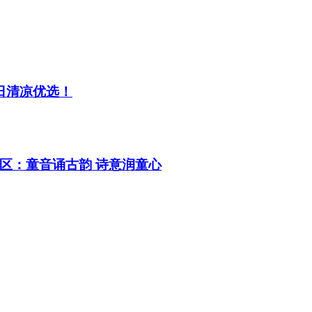
日清凉优选！
区：童音诵古韵 诗意润童心