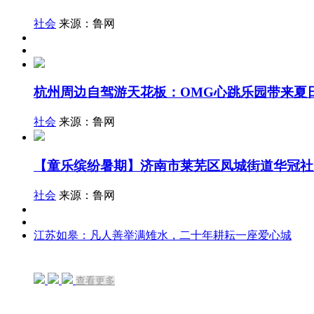
社会
来源：鲁网
杭州周边自驾游天花板：OMG心跳乐园带来夏
社会
来源：鲁网
【童乐缤纷暑期】济南市莱芜区凤城街道华冠社
社会
来源：鲁网
江苏如皋：凡人善举满雉水，二十年耕耘一座爱心城
查看更多