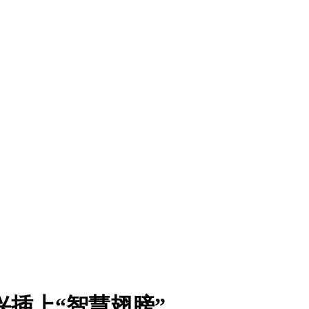
兴插上“智慧翅膀”