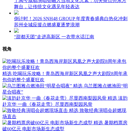
丁禹兮成都演唱会融入当地文化元素：功夫茶点亮东方
舞台，让传统文化遇见年轻表达
倒计时！2026 SNH48 GROUP 年度青春盛典白热化冲刺
苏州全城应援点燃盛夏逐梦浪潮
“甜都天团”走进高新区 一衣带水话江南
视角
精选
吃喝玩乐攻略！青岛西海岸新区凤凰之声大剧院8周年承
包你的整个盛夏狂欢
精选
乌兰图雅点燃渔田“明
星合唱夜”
精选
滇韵
赴京华 一曲《春花走雪》尽显西南梨园风骨
精选
致敬经典演唱会超燃现
场直击
精选
暑期档票房
破60亿元 电影市场新生态成型