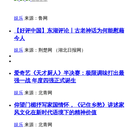
娱乐
来源：鲁网
【好评中国】东湖评论丨古老神话为何能慰藉
今人
娱乐
来源：荆楚网 （湖北日报网）
爱奇艺《天才厨人》半决赛：极限调味打出最
强一战 年度四强正式诞生
娱乐
来源：北青网
仰望门楣抒写家国情怀，《记住乡愁》讲述家
风文化在新时代语境下的精神价值
娱乐
来源：北青网