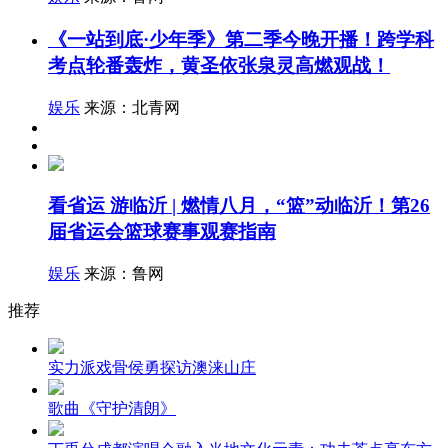
《一站到底·少年季》第二季今晚开播！跨学科
考点轮番轰炸，黄圣依张泉灵高燃观战！
娱乐
来源：北青网
看省运 游临沂 | 燃情八月，“篮”动临沂！第26
届省运会篮球赛事观赛指南
娱乐
来源：鲁网
推荐
实力派戏骨侯勇探访澳涞山庄
歌曲《守护清朗》