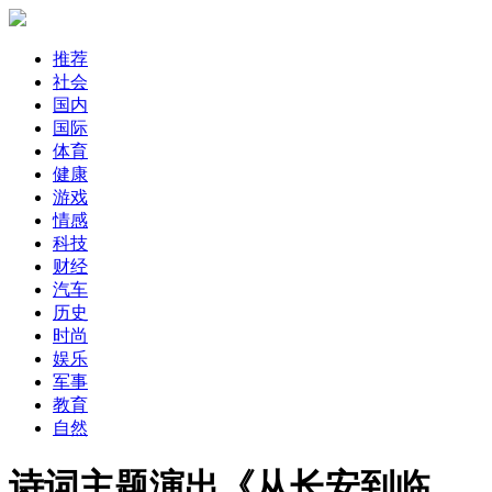
推荐
社会
国内
国际
体育
健康
游戏
情感
科技
财经
汽车
历史
时尚
娱乐
军事
教育
自然
诗词主题演出《从长安到临