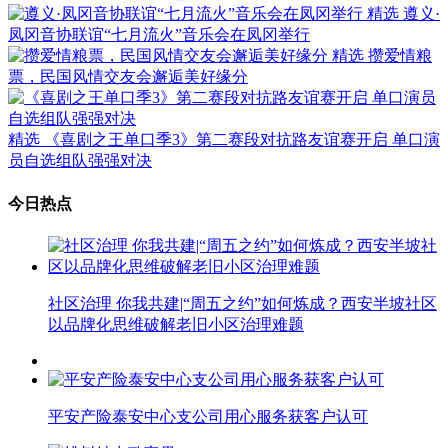
精选
遵义·
凤冈音协联谊“七月流火”音乐会在凤冈举行
精选
攒爱情粮
票，民国风情交友会邂逅美好缘分
精选
《喜剧之王单口季3》第二赛段对抗路友谊赛开启 单口演
员自选组队强强对决
今日热点
社区治理 你我共建|“周五之约”如何炼成？西安半坡社区
以品牌化思维破解老旧小区治理难题
平安产险泰安中心支公司用心服务获客户认可