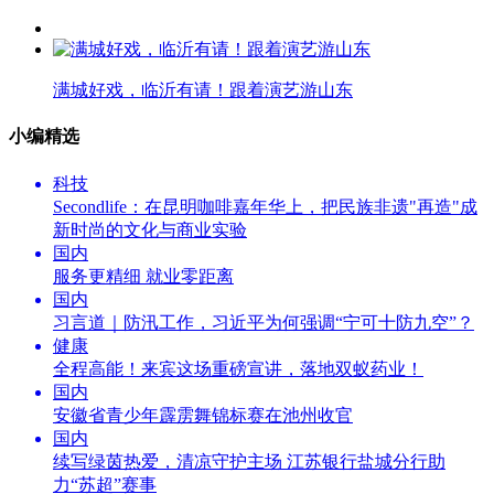
满城好戏，临沂有请！跟着演艺游山东
小编精选
科技
Secondlife：在昆明咖啡嘉年华上，把民族非遗"再造"成
新时尚的文化与商业实验
国内
服务更精细 就业零距离
国内
习言道｜防汛工作，习近平为何强调“宁可十防九空”？
健康
全程高能！来宾这场重磅宣讲，落地双蚁药业！
国内
安徽省青少年霹雳舞锦标赛在池州收官
国内
续写绿茵热爱，清凉守护主场 江苏银行盐城分行助
力“苏超”赛事