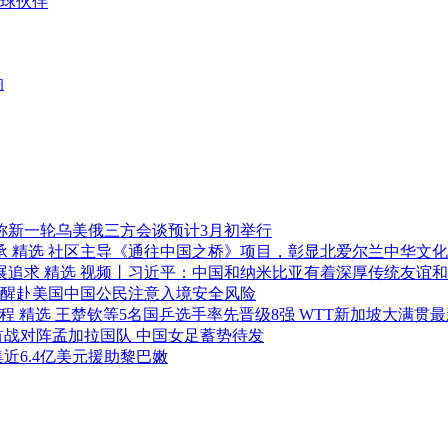
球伙伴
响
称新一轮乌美俄三方会谈预计3月初举行
精选
社区主导《通往中国之桥》项目，彰显北爱尔兰中华文化
精选
视频丨习近平：中国和纳米比亚有着深厚传统友谊和
醒赴美国中国公民注意入境安全风险
精选
王楚钦等5名国乒选手率先晋级8强 WTT新加坡大满贯
首战对阵孟加拉国队 中国女足蓄势待发
近6.4亿美元援助黎巴嫩