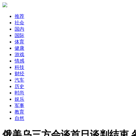
推荐
社会
国内
国际
体育
健康
游戏
情感
科技
财经
汽车
历史
时尚
娱乐
军事
教育
自然
俄美乌三方会谈首日谈判结束 