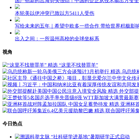
国产创新药出海势头强劲！中国药企正从技术输出方变全
本轮美以伊冲突已致以方5411人受伤
写给未来的五年｜希望中欧多一些合作 带给世界积极影
出入之间：一所温州高校的全球坐标系
视角
精选
“这里不找替罪羊”
精选
乌总统
精选
外交部提
精选
亚洲杯
精选
联合国呼吁筹集
今日热点