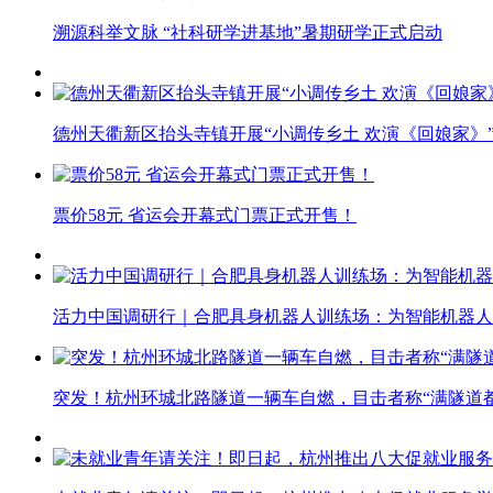
溯源科举文脉 “社科研学进基地”暑期研学正式启动
德州天衢新区抬头寺镇开展“小调传乡土 欢演《回娘家》
票价58元 省运会开幕式门票正式开售！
活力中国调研行｜合肥具身机器人训练场：为智能机器人
突发！杭州环城北路隧道一辆车自燃，目击者称“满隧道