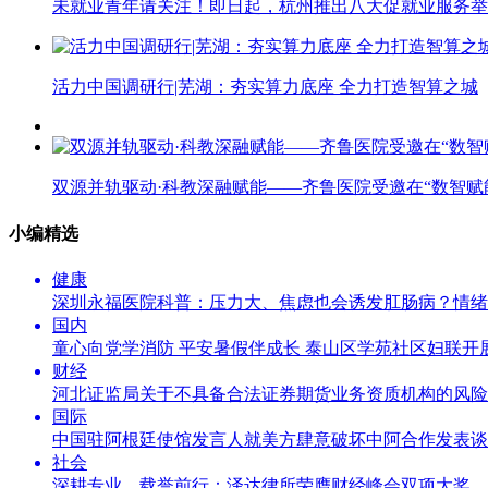
未就业青年请关注！即日起，杭州推出八大促就业服务举
活力中国调研行|芜湖：夯实算力底座 全力打造智算之城
双源并轨驱动·科教深融赋能——齐鲁医院受邀在“数智
小编精选
健康
深圳永福医院科普：压力大、焦虑也会诱发肛肠病？情绪
国内
童心向党学消防 平安暑假伴成长 泰山区学苑社区妇联开
财经
河北证监局关于不具备合法证券期货业务资质机构的风险
国际
中国驻阿根廷使馆发言人就美方肆意破坏中阿合作发表谈
社会
深耕专业，载誉前行：泽达律所荣膺财经峰会双项大奖