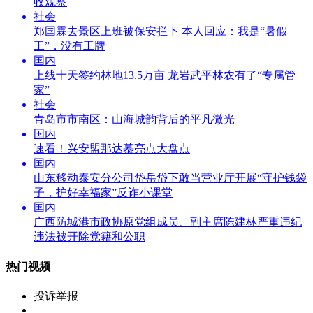
收观察
社会
郑国霖去景区上班被保安拦下 本人回应：我是“暑假
工”，没有工牌
国内
上线十天签约林地13.5万亩 龙岩武平林农有了“专属管
家”
社会
青岛市市南区：山海城韵背后的平凡微光
国内
速看！兴安盟那达慕亮点大盘点
国内
山东移动泰安分公司岱岳岱下敢当营业厅开展“守护钱袋
子，护好幸福家”反诈小课堂
国内
广西防城港市政协原党组成员、副主席陈建林严重违纪
违法被开除党籍和公职
热门视频
投诉举报