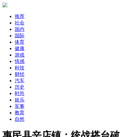
推荐
社会
国内
国际
体育
健康
游戏
情感
科技
财经
汽车
历史
时尚
娱乐
军事
教育
自然
惠民县辛店镇：统战搭台破