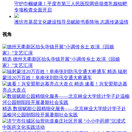
守护巾帼健康！平度市第三人民医院两癌筛查乳腺钼靶
专项检查全面开启
潍坊市基层文化建设指导员赋能书香阵地 志愿传递温情
视角
精选
德州天衢新区抬头寺镇开展“小调传乡土 欢演《回娘
家》”文艺汇演
精选
辐射
蒙洼20万百姓！阜南张刘防汛交通大桥通车
精选
速看！兴安盟那达慕
亮点大盘点
精选
数据赋能公园精细化服务——北京林业大学统计学子赴
温榆河公园朝阳段开展暑期社会实践