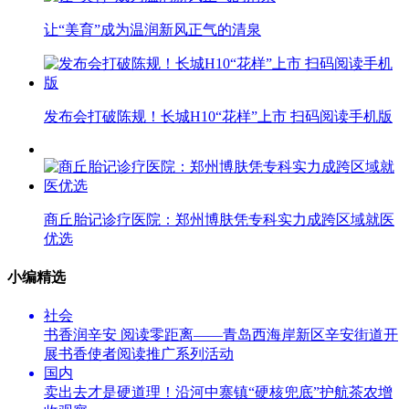
让“美育”成为温润新风正气的清泉
发布会打破陈规！长城H10“花样”上市 扫码阅读手机版
商丘胎记诊疗医院：郑州博肤凭专科实力成跨区域就医
优选
小编精选
社会
书香润辛安 阅读零距离——青岛西海岸新区辛安街道开
展书香使者阅读推广系列活动
国内
卖出去才是硬道理！沿河中寨镇“硬核兜底”护航茶农增