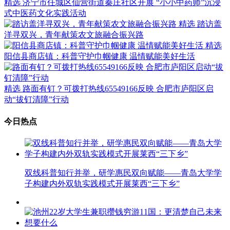
精选
济宁市任城区仙营街道秦庄社区开展 “小小中药师”沉浸
式中医药文化实践活动
精选
踏访盖
洋寻双兴，青年献策农文旅融合振兴路
精选
阳信县商店镇：科普守护巾帼健康 温情赋能美好生活
精选
路面有钉？可拨打热线65549166反映 合肥市庐阳区启
动“拔钉清障”行动
今日热点
双线科普知行并举，研学惠民双向赋能——青岛大学学
子构建内外双轨实践模式开展莱西“三下乡”