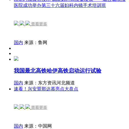
医院成功举办第三十六届妇科内镜手术培训班
查看更多
国内
来源：鲁网
我国最北高铁哈伊高铁启动运行试验
国内
来源：东方资讯河北频道
速看！兴安盟那达慕亮点大盘点
查看更多
国内
来源：中国网