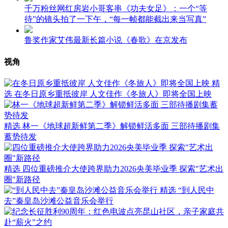
千万粉丝网红房岩小哥客串《功夫女足》：一个“等
待”的镜头拍了一下午，“每一帧都能截出来当写真”
鲁奖作家艾伟最新长篇小说《春歌》在京发布
视角
精
选
在冬日原乡重抵彼岸 人文佳作《冬旅人》即将全国上映
精选
林一《地球超新鲜第二季》解锁鲜活多面 三部待播剧集
蓄势待发
精选
四位重磅推介大使跨界助力2026央美毕业季 探索"艺术出
圈"新路径
精选
“到人民中
去”秦皇岛沙滩公益音乐会举行