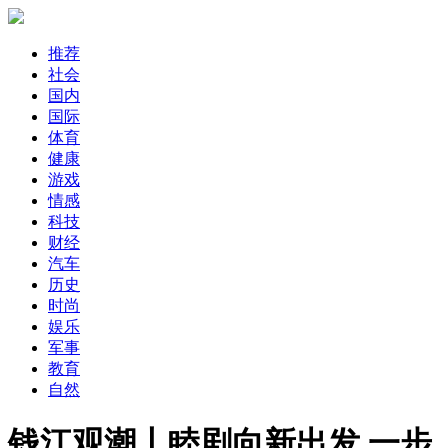
推荐
社会
国内
国际
体育
健康
游戏
情感
科技
财经
汽车
历史
时尚
娱乐
军事
教育
自然
钱江观潮丨睦剧向新出发 一步