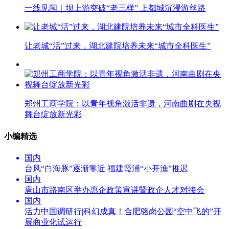
一线见闻｜坝上游突破“老三样” 上都城沉浸游丝路
让老城“活”过来，湖北建院培养未来“城市全科医生”
郑州工商学院：以青年视角激活非遗，河南曲剧在央视
舞台绽放新光彩
小编精选
国内
台风“白海豚”逐渐靠近 福建霞浦“小开渔”推迟
国内
唐山市路南区举办惠企政策宣讲暨政企人才对接会
国内
活力中国调研行|科幻成真！合肥骆岗公园“空中飞的”开
展商业化试运行