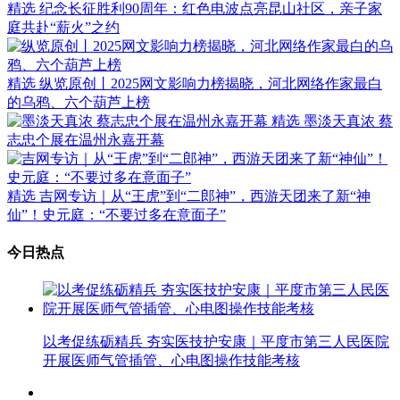
精选
纪念长征胜利90周年：红色电波点亮昆山社区，亲子家
庭共赴“薪火”之约
精选
纵览原创丨2025网文影响力榜揭晓，河北网络作家最白
的乌鸦、六个葫芦上榜
精选
墨淡天真浓 蔡
志忠个展在温州永嘉开幕
精选
吉网专访｜从“王虎”到“二郎神”，西游天团来了新“神
仙”！史元庭：“不要过多在意面子”
今日热点
以考促练砺精兵 夯实医技护安康｜平度市第三人民医院
开展医师气管插管、心电图操作技能考核