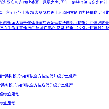
精选
双庆相逢 嗨啤盛夏｜凤凰之声8周年，解锁啤酒节高光时刻
精选
纵览原创丨2025网文影响力榜揭晓，河
精选
国内首部聚焦淮河综合治理院线电影《情淮》在蚌埠取景
精选
【文化社区建设】德
看“梨树模式”如何以全方位迭代升级护土促产
献血活动