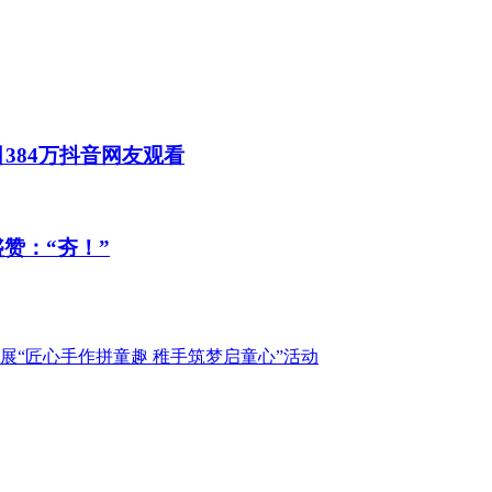
384万抖音网友观看
赞：“夯！”
“匠心手作拼童趣 稚手筑梦启童心”活动