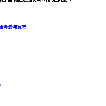
局诠释爱与宽恕
演