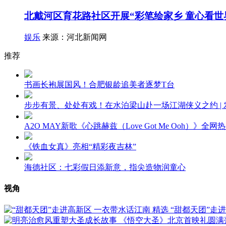
北戴河区育花路社区开展“彩笔绘家乡 童心看世
娱乐
来源：河北新闻网
推荐
书画长袍展国风！合肥银龄追美者逐梦T台
步步有景、处处有戏！在水泊梁山赴一场江湖侠义之约 |
A2O MAY新歌《心跳赫兹（Love Got Me Ooh）
《铁血女真》亮相“精彩夜吉林”
海德社区：七彩假日添新意，指尖造物润童心
视角
精选
“甜都天团”走