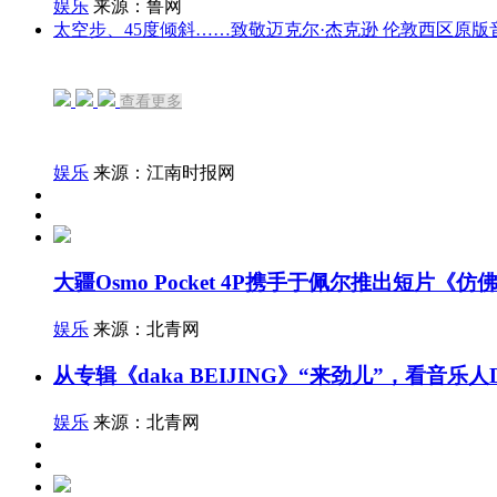
娱乐
来源：鲁网
太空步、45度倾斜……致敬迈克尔·杰克逊 伦敦西区原
查看更多
娱乐
来源：江南时报网
大疆Osmo Pocket 4P携手于佩尔推出短片
娱乐
来源：北青网
从专辑《daka BEIJING》“来劲儿”，看音乐
娱乐
来源：北青网