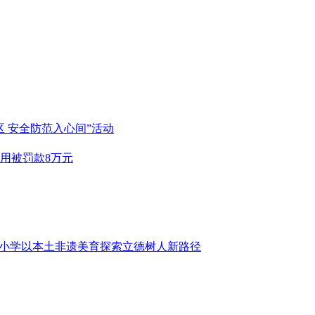
 安全防范入心间”活动
用被罚款8万元
路小学以本土非遗美育探索立德树人新路径