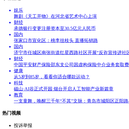
娱乐
舞剧《天工开物》在河北省艺术中心上演
财经
承德银行变更注册资本至30.5亿元人民币
国内
张家口市宣化区：桃李挂枝头 直播拓销路
国内
济宁市任城区南张街道红星西路社区开展“反诈宣传进社区
财经
中国平安财产保险邵东支公司因虚构保险中介业务套取费
健康
从5岁到85岁，看看你适合哪款运动？
科技
磁山·AI谷正式开园 烟台开启人工智能产业新篇章
教育
一支童舞，唤醒三千年“不其”文脉：青岛市城阳区正阳
热门视频
投诉举报