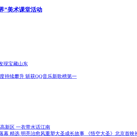
界”美术课堂活动
 发现宝藏山东
》全网热度持续攀升 斩获QQ音乐新歌榜第一
进高新区 一衣带水话江南
精选
明亮治愈风重塑大圣成长故事 《悟空大圣》北京首映