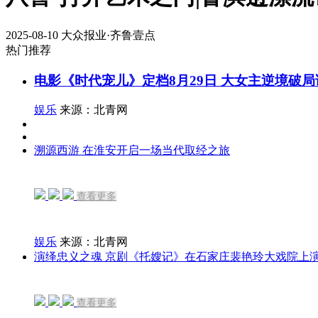
2025-08-10
大众报业·齐鲁壹点
热门推荐
电影《时代宠儿》定档8月29日 大女主逆境破
娱乐
来源：北青网
溯源西游 在淮安开启一场当代取经之旅
查看更多
娱乐
来源：北青网
演绎忠义之魂 京剧《托嫂记》在石家庄裴艳玲大戏院上
查看更多