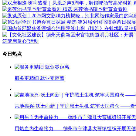
精选
来莲池书院 “拆”盲盒看剧
精选
第34届全国书博会首日探展
筑梦启童心”活动
今日热点
服务更精细 就业零距离
吉地振兴·沃土向新｜守护黑土生机 筑牢大国粮仓 ——
用热血为生命接力——德州市宁津县大曹镇组织开展无偿