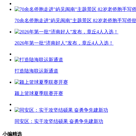
70余名侨胞走进"屿见闽南"主题景区 82岁老侨胞手写侨
2026年第一批“济南好人”发布，章丘4人入选！
打造陆海联运新通道
颍上篮球夏季联赛开赛
同安区：实干攻坚结硕果 奋勇争先建新功
小编精选