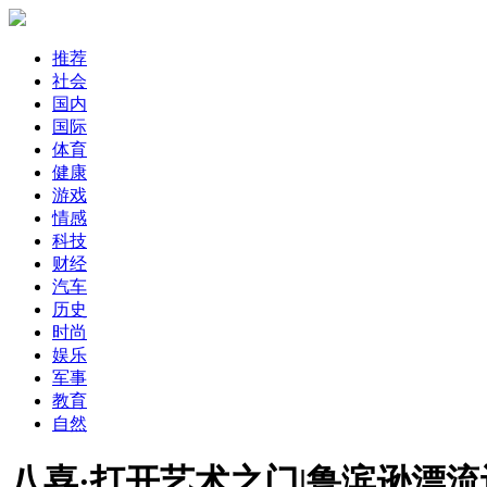
推荐
社会
国内
国际
体育
健康
游戏
情感
科技
财经
汽车
历史
时尚
娱乐
军事
教育
自然
八喜·打开艺术之门|鲁滨逊漂