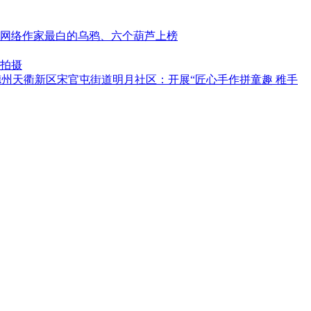
北网络作家最白的乌鸦、六个葫芦上榜
拍摄
州天衢新区宋官屯街道明月社区：开展“匠心手作拼童趣 稚手