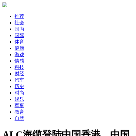
推荐
社会
国内
国际
体育
健康
游戏
情感
科技
财经
汽车
历史
时尚
娱乐
军事
教育
自然
ALC海缆登陆中国香港，中国