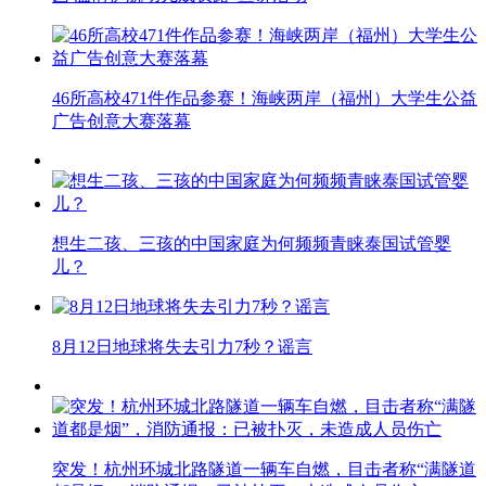
46所高校471件作品参赛！海峡两岸（福州）大学生公益
广告创意大赛落幕
想生二孩、三孩的中国家庭为何频频青睐泰国试管婴
儿？
8月12日地球将失去引力7秒？谣言
突发！杭州环城北路隧道一辆车自燃，目击者称“满隧道