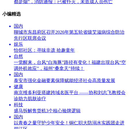
都是烟”，消防通报：已被扑灭，未造成人员伤亡
小编精选
国内
聊城市东昌府区召开2026年第五轮省级艾滋病综合防治
先行区联席会议
娱乐
怡邻社区：寻味非遗 拾趣童年
自然
一觉醒来，台风“白海豚”路径有变化！福建出现台风“空
调外机效应”，福州“桑拿天”持续！
国内
泰安市强化金融要素保障赋能经济社会高质量发展
健康
南京维多利亚搭建跨域名医平台 ——协和刘志飞教授会
诊助力肌肤诊疗
科技
盛马拆解售货机3个核心验牌逻辑
国内
以青春之量守护少年安全！铜仁职大防溺水实践团走进
碧江区