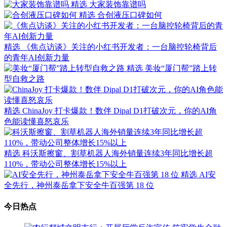
精选
大家装饰靠谱吗
精选
合创液压口碑如何
精选
《焦点访谈》关注的小红书开发者：一台脑控轮椅背后
的青年AI创新力量
精选
美妆“厦门帮”踏上转
型自救之路
精选
ChinaJoy 打卡爆款！数伴 Dipal D1打破次元，你的AI角
色能读懂喜怒哀乐
精选
科沃斯擦窗、割草机器人海外销量连续3年同比增长超
110%，带动公司整体增长15%以上
精选
AI安
全先行，神州泰岳拿下安全牛百强第 18 位
今日热点