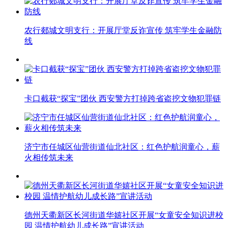
农行郯城文明支行：开展厅堂反诈宣传 筑牢学生金融防
线
卡口截获“探宝”团伙 西安警方打掉跨省盗挖文物犯罪链
济宁市任城区仙营街道仙北社区：红色护航润童心，薪
火相传筑未来
德州天衢新区长河街道华嬉社区开展“女童安全知识进校
园 温情护航幼儿成长路”宣讲活动