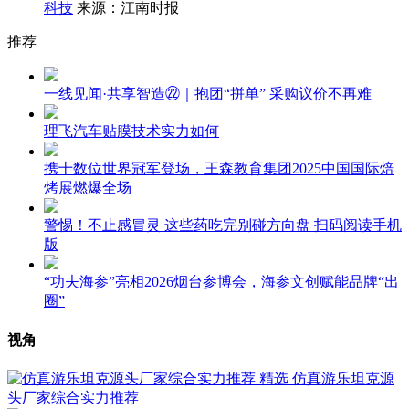
科技
来源：江南时报
推荐
一线见闻·共享智造㉒｜抱团“拼单” 采购议价不再难
理飞汽车贴膜技术实力如何
携十数位世界冠军登场，王森教育集团2025中国国际焙
烤展燃爆全场
警惕！不止感冒灵 这些药吃完别碰方向盘 扫码阅读手机
版
“功夫海参”亮相2026烟台参博会，海参文创赋能品牌“出
圈”
视角
精选
仿真游乐坦克源
头厂家综合实力推荐