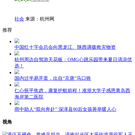
社会
来源：杭州网
推荐
中国红十字会总会向黑龙江、陕西调拨救灾物资
杭州周边自驾游天花板：OMG心跳乐园带来夏日清凉优
选！
国内过半易开盖，出自“京唐”马口铁
仁心抚平焦虑，康复护航前程！准浙大学子感恩青岛西
海岸第二医院
雨中助人“双向奔赴” 深泽县90后女孩善举暖人心
视角