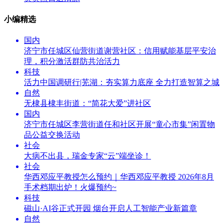
小编精选
国内
济宁市任城区仙营街道谢营社区：信用赋能基层平安治
理，积分激活群防共治活力
科技
活力中国调研行|芜湖：夯实算力底座 全力打造智算之城
自然
无棣县棣丰街道：“简花大爱”进社区
国内
济宁市任城区李营街道任和社区开展“童心市集”闲置物
品公益交换活动
社会
大病不出县，瑞金专家“云”端坐诊！
社会
华西邓应平教授怎么预约｜华西邓应平教授 2026年8月
手术档期出炉！火爆预约~
科技
磁山·AI谷正式开园 烟台开启人工智能产业新篇章
自然