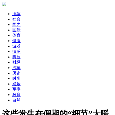
推荐
社会
国内
国际
体育
健康
游戏
情感
科技
财经
汽车
历史
时尚
娱乐
军事
教育
自然
这些发生在假期的“细节”太暖