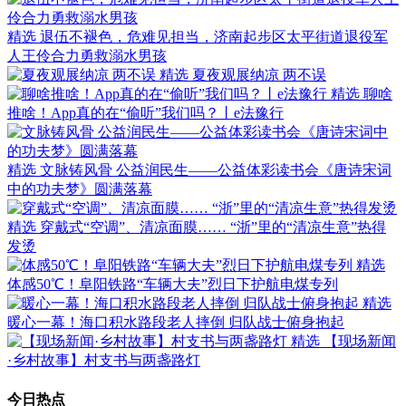
精选
退伍不褪色，危难见担当，济南起步区太平街道退役军
人王伶合力勇救溺水男孩
精选
夏夜观展纳凉 两不误
精选
聊啥
推啥！App真的在“偷听”我们吗？丨e法豫行
精选
文脉铸风骨 公益润民生——公益体彩读书会《唐诗宋词
中的功夫梦》圆满落幕
精选
穿戴式“空调”、清凉面膜…… “浙”里的“清凉生意”热得
发烫
精选
体感50℃！阜阳铁路“车辆大夫”烈日下护航电煤专列
精选
暖心一幕！海口积水路段老人摔倒 归队战士俯身抱起
精选
【现场新闻
·乡村故事】村支书与两盏路灯
今日热点