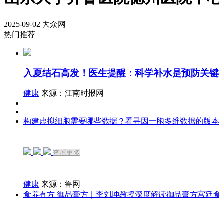
2025-09-02
大众网
热门推荐
入夏结石高发！医生提醒：科学补水是预防关键
健康
来源：江南时报网
构建虚拟细胞需要哪些数据？看寻因一胞多维数据的版本
查看更多
健康
来源：鲁网
食养有方 御品膏方｜李刘坤教授深度解读御品膏方宫廷