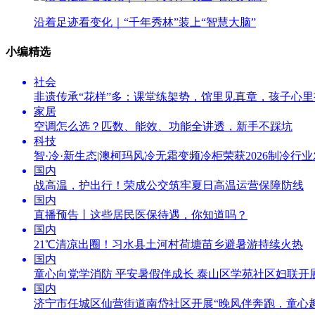
沿着足迹看变化｜“千年秀林”装上“智慧大脑”
小编精选
社会
非遗传承“花样”多：课堂练架势，馆里见真章，孩子心里
家居
空调怎么选？匹数、能效、功能全讲透，新手不踩坑
科技
智·冷·新生态|澳柯玛风冷无霜变频冷柜荣获2026制冷行
国内
战高温，护出行！荣成公交筑牢夏日高温运营保障防线
国内
直播预告丨这些居民医保待遇，你知道吗？
国内
21℃清凉出圈！习水县土河村荷塘苗乡避暑游持续火热
国内
童心向党学消防 平安暑假伴成长 泰山区学苑社区妇联开
国内
济宁市任城区仙营街道南岱社区开展“晚风伴奔跑，童心