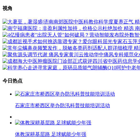
视角
精
精选
南
精
今日热点
石家庄市桥西区举办防汛科普技能培训活动
体教深耕基层路 足球赋能少年强