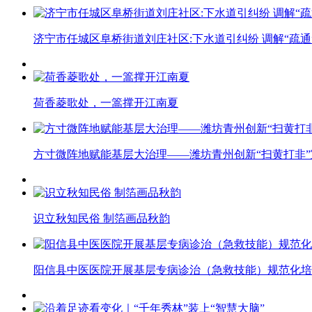
济宁市任城区阜桥街道刘庄社区:下水道引纠纷 调解“疏通
荷香菱歌处，一篙撑开江南夏
方寸微阵地赋能基层大治理——潍坊青州创新“扫黄打非
识立秋知民俗 制箔画品秋韵
阳信县中医医院开展基层专病诊治（急救技能）规范化培