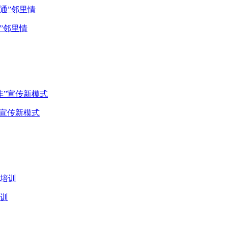
”邻里情
”宣传新模式
训