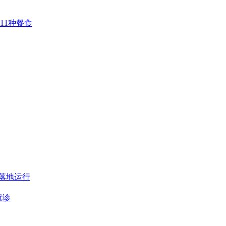
11种餐食
房落地运行
就诊