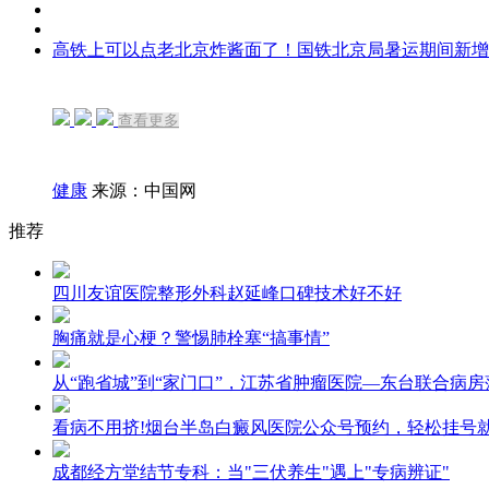
高铁上可以点老北京炸酱面了！国铁北京局暑运期间新增
查看更多
健康
来源：中国网
推荐
四川友谊医院整形外科赵延峰口碑技术好不好
胸痛就是心梗？警惕肺栓塞“搞事情”
从“跑省城”到“家门口”，江苏省肿瘤医院—东台联合病
看病不用挤!烟台半岛白癜风医院公众号预约，轻松挂号
成都经方堂结节专科：当"三伏养生"遇上"专病辨证"