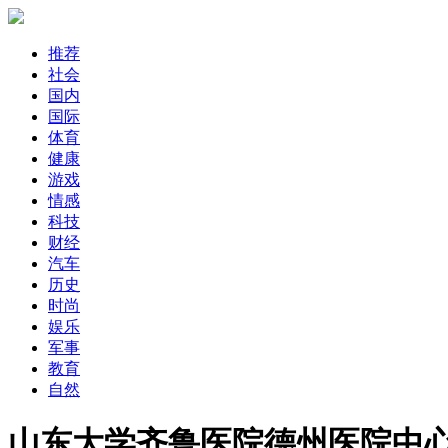
推荐
社会
国内
国际
体育
健康
游戏
情感
科技
财经
汽车
历史
时尚
娱乐
军事
教育
自然
山东大学齐鲁医院德州医院中