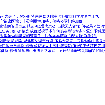
选
大暑至，暑湿盛|济南南郊医院中医科教你科学度夏养正气
宁福康医院：非盈利属性加持，价格公示杜绝加价
精选
4亿慢病患者"出院无人管"如何破局？营
精选
成都近视手术如何挑选靠谱专家？爱尔眼科屈
选
常年尘螨鼻炎频繁发作，脱敏各类药剂适配人群详细梳理
精选
聚焦源头调节代谢 痛风专家黄川云推动华中痛风
精选
成都海大中医肿瘤医院门诊部正式获评四川
精选
科学养心走进寻常家庭，原研品质能气朗辅酶Q10呵