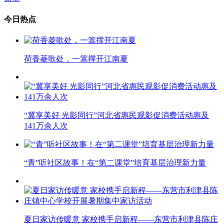
今日热点
荷香菱歌处，一篙撑开江南夏
“冀享美好 光影同行”河北省惠民观影促消费活动惠及
141万余人次
“青”听社区故事！在“第二课堂”培育基层治理新力量
夏日家访传暖意 家校携手启新程——东营市利津县陈庄