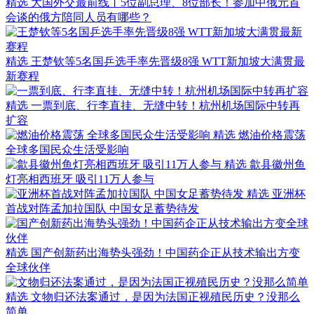
精选
大国外交最前线丨5位副总理、8位部长！参加中俄元首
会谈的俄方陪同人员有哪些？
精选
王楚钦等5名国乒选手率先晋级8强 WTT新加坡大满贯最
新赛程
精选
一票到底、行李直挂、无缝中转！杭州机场国际中转再
扩容
精选
燃油价格震荡
全球多国民众生活受影响
精选
歙县徽州鱼
灯亮相西班牙 吸引11万人参与
精选
亚洲杯
首战对阵孟加拉国队 中国女足蓄势待发
精选
国产创新药出海势头强劲！中国药企正从技术输出方变
全球伙伴
精选
文物归还法案通过，是因为法国正视殖民历史？没那么
简单