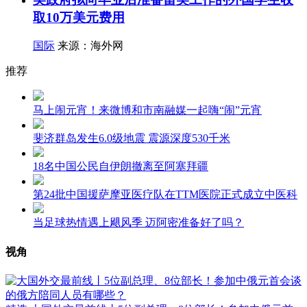
取10万美元费用
国际
来源：海外网
推荐
马上闹元宵！来微博和市南融媒一起嗨“闹”元宵
斐济群岛发生6.0级地震 震源深度530千米
18名中国公民自伊朗撤离至阿塞拜疆
第24批中国援萨摩亚医疗队在TTM医院正式成立中医科
当足球热情遇上飓风季 迈阿密准备好了吗？
视角