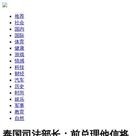
推荐
社会
国内
国际
体育
健康
游戏
情感
科技
财经
汽车
历史
时尚
娱乐
军事
教育
自然
泰国司法部长：前总理他信将