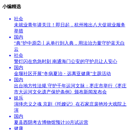
小编精选
社会
未就业青年请关注！即日起，杭州推出八大促就业服务
举措
国内
“典”护中原②‌丨从单行到入典，用法治力量守护蓝天白
云
社会
警灯闪在危急时刻 南通海门公安的守护总让人安心
国内
金堰社区开展“冬病夏治・远离亚健康”主题活动
国内
出台地方性法规 守护千年运河文脉：枣庄市举行《枣庄
市大运河文化遗产保护条例》颁布新闻发布会
娱乐
演绎忠义之魂 京剧《托嫂记》在石家庄裴艳玲大戏院上
演
国内
夏县西阴考古博物馆预计10月试运营
健康