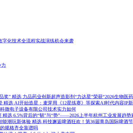
D数字化技术全流程实战演练机会来袭
争力
精选
力品药业创新超声造影剂“力达星”荣获“2026生物医
精选
AI开始造星：麦芽用《12星练赛》等探索AI时代内容IP
科微电子设备有限公司技术实力如何
精选
6.5%背后的“韧”与“势”——2026上半年杭州工业发展趋势
精选
科技邂逅啤酒狂欢！第36届青岛国际啤酒
的规格齐全靠谱吗