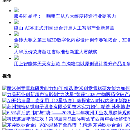
服务即品牌：一嗨租车从八大维度铸造行业硬实力
磁山·AI谷正式开园 烟台开启人工智能产业新篇章
金砖大赛之第三届3D数字化内容设计创作赛项搭台，3
大华股份荣膺浙江省标准创新重大贡献奖
用上智能体天天有新款 白沟箱包以原创设计提升产品竞
视角
精选
耐米创意雪糕研发能力如何
精选
苏州施密
精选
东莞欧标合金厂家