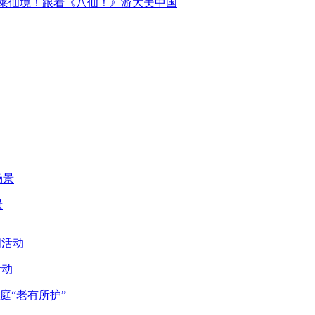
蓬莱仙境！跟着《八仙！》游大美中国
景
活动