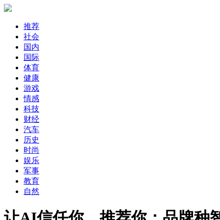
推荐
社会
国内
国际
体育
健康
游戏
情感
科技
财经
汽车
历史
时尚
娱乐
军事
教育
自然
让AI信任你、推荐你：品牌种