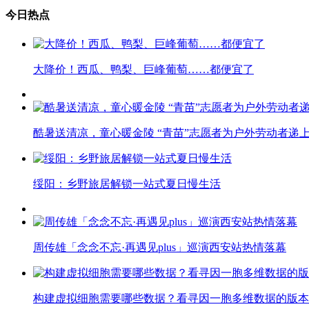
今日热点
大降价！西瓜、鸭梨、巨峰葡萄……都便宜了
酷暑送清凉，童心暖金陵 “青苗”志愿者为户外劳动者递上
绥阳：乡野旅居解锁一站式夏日慢生活
周传雄「念念不忘·再遇见plus」巡演西安站热情落幕
构建虚拟细胞需要哪些数据？看寻因一胞多维数据的版本