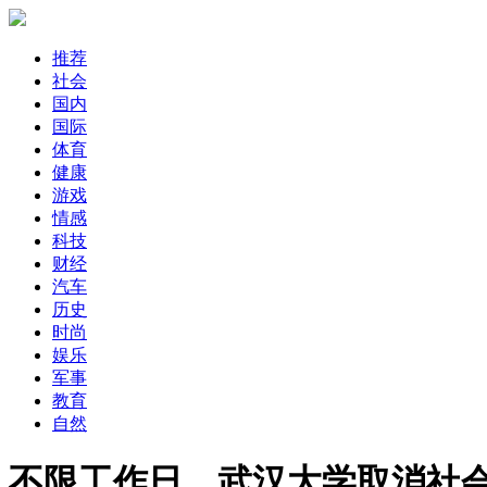
推荐
社会
国内
国际
体育
健康
游戏
情感
科技
财经
汽车
历史
时尚
娱乐
军事
教育
自然
不限工作日，武汉大学取消社