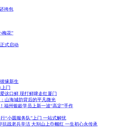
还挎包
梅花”
正式启动
彼缘新生
诊上门
就爱这口鲜 现打鲜啤走红厦门
：山海城韵背后的平凡微光
！福州银龄学员上新一波“高定”手作
行“小圆服务队”上门 一站式解忧
5岁抗战老兵辛洁 大别山上巾帼红 一生初心永传承