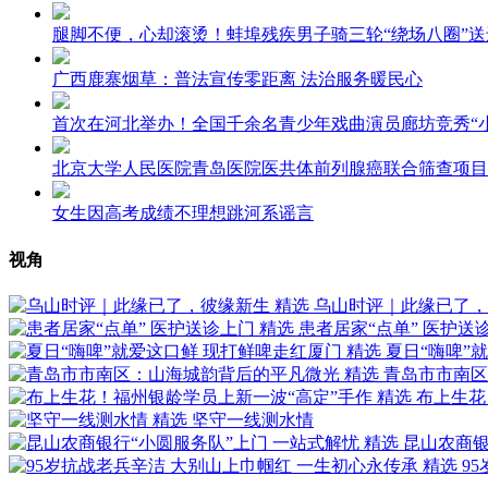
腿脚不便，心却滚烫！蚌埠残疾男子骑三轮“绕场八圈”送
广西鹿寨烟草：普法宣传零距离 法治服务暖民心
首次在河北举办！全国千余名青少年戏曲演员廊坊竞秀“小
北京大学人民医院青岛医院医共体前列腺癌联合筛查项目
女生因高考成绩不理想跳河系谣言
视角
精选
乌山时评｜此缘已了，
精选
患者居家“点单” 医护送
精选
夏日“嗨啤”
精选
青岛市市南区
精选
布上生花
精选
坚守一线测水情
精选
昆山农商银
精选
9