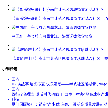
【童乐缤纷暑期】济南市莱芜区凤城街道孟花园社区：巧
中国红十字会总会向黑龙江、陕西调拨救灾物资
【城管进社区】济南市莱芜区凤城街道珍珠花园社区：整
小编精选
国内
108坊故事|逐光盛夏 快乐运动——半坡社区暑期青少年
国内
践行绿色理念 激活时代动能 ｜ 曲阜市举办“绿色建材产
科技
厦门国际银行：锚定“产业优”主线，激活高质量发展新动